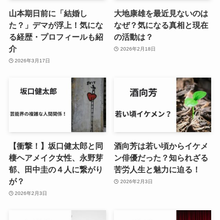
山本期日前に「結婚し
大地康雄を最近見ないのは
た？」デマが浮上！気にな
なぜ？気になる真相と現在
る経歴・プロフィールも紹
の活動は？
介
2026年2月18日
2026年3月17日
【衝撃！】坂口健太郎と同
酒向芳は若い頃からイケメ
棲ヘアメイク女性、永野芽
ン俳優だった？知られざる
郁、田中圭の４人に繋がり
苦労人生と魅力に迫る！
が？
2026年2月3日
2026年2月3日