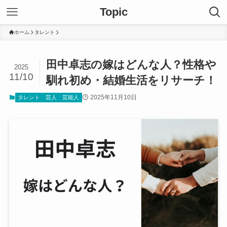
Topic
ホーム
タレント
田中卓志の嫁はどんな人？性格や
2025
11/10
馴れ初め・結婚生活をリサーチ！
2025年11月10日
タレント
芸人
芸能人