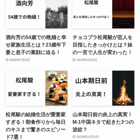
酒向芳の54歳での晩婚と幸
チョコプラ松尾駿が芸人を
せ家族生活とは？23歳年下
目指したきっかけとは？妹
妻と息子の素顔に迫る！
の一言で人生が変わった！
2026年2月3日
2026年2月3日
松尾駿の結婚生活が愛妻家
山本期日前の炎上の真実！
すぎる！朝食作りから毎日
M-1中国ネタで起きた3つの
のキスまで驚きのエピソー
波紋？
ド7選！
2026年1月31日