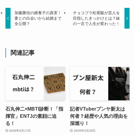
加藤勝信の婿養子の真実！
チョコプラ松尾駿が芸人を
妻との出会いから結婚まで
目指したきっかけとは？妹
全公開？
の一言で人生が変わった！
関連記事
石丸伸二×MBTI診断！「指
記者VTuberブンヤ新太は
揮官」ENTJの素顔に迫
何者？経歴や人気の理由を
る！
深堀り！
2026年4月17日
2026年3月29日