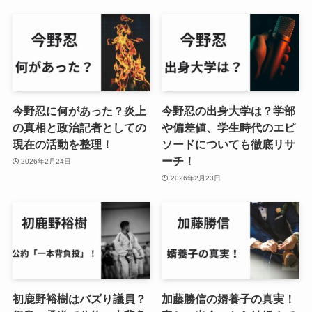
今野忍に何があった？炎上
今野忍の出身大学は？学部
の真相と政治記者としての
や偏差値、学生時代のエピ
現在の活動を整理！
ソードについても徹底リサ
ーチ！
2026年2月24日
2026年2月23日
初鹿野裕樹はバズり議員？
加藤勝信の婿養子の真実！