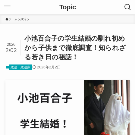
Topic
ホーム
政治
小池百合子の学生結婚の馴れ初め
2026
から子供まで徹底調査！知られざ
2/02
る若き日の秘話！
2026年2月2日
政治
政治家