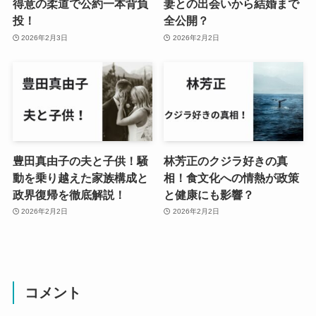
得意の柔道で公約一本背負
妻との出会いから結婚まで
投！
全公開？
2026年2月3日
2026年2月2日
豊田真由子の夫と子供！騒
林芳正のクジラ好きの真
動を乗り越えた家族構成と
相！食文化への情熱が政策
政界復帰を徹底解説！
と健康にも影響？
2026年2月2日
2026年2月2日
コメント