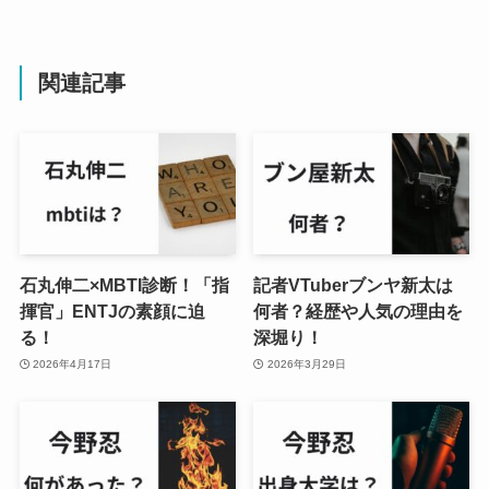
関連記事
石丸伸二×MBTI診断！「指
記者VTuberブンヤ新太は
揮官」ENTJの素顔に迫
何者？経歴や人気の理由を
る！
深堀り！
2026年4月17日
2026年3月29日