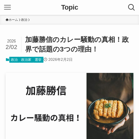
Topic
ホーム
政治
加藤勝信のカレー騒動の真相！政
2026
2/02
界で話題の3つの理由！
2026年2月2日
政治
政治家
選挙