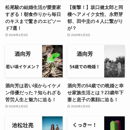
松尾駿の結婚生活が愛妻家
【衝撃！】坂口健太郎と同
すぎる！朝食作りから毎日
棲ヘアメイク女性、永野芽
のキスまで驚きのエピソー
郁、田中圭の４人に繋がり
ド7選！
が？
2026年2月3日
2026年2月3日
酒向芳は若い頃からイケメ
酒向芳の54歳での晩婚と幸
ン俳優だった？知られざる
せ家族生活とは？23歳年下
苦労人生と魅力に迫る！
妻と息子の素顔に迫る！
2026年2月3日
2026年2月3日