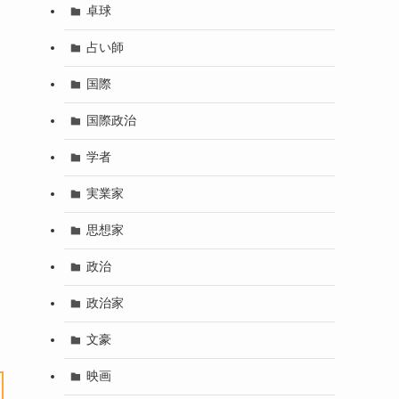
卓球
占い師
国際
国際政治
学者
実業家
思想家
政治
政治家
文豪
映画