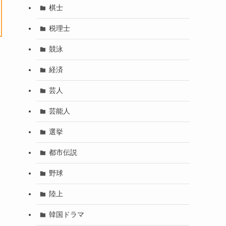
棋士
税理士
競泳
経済
芸人
芸能人
選挙
都市伝説
野球
陸上
韓国ドラマ