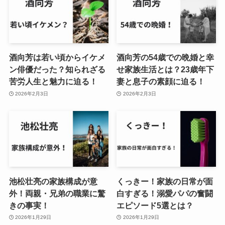
酒向芳は若い頃からイケメ
酒向芳の54歳での晩婚と幸
ン俳優だった？知られざる
せ家族生活とは？23歳年下
苦労人生と魅力に迫る！
妻と息子の素顔に迫る！
2026年2月3日
2026年2月3日
池松壮亮の家族構成が意
くっきー！家族の日常が面
外！両親・兄弟の職業に驚
白すぎる！溺愛パパの奮闘
きの事実！
エピソード5選とは？
2026年1月29日
2026年1月29日