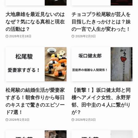
大地康雄を最近見ないのは
チョコプラ松尾駿が芸人を
なぜ？気になる真相と現在
目指したきっかけとは？妹
の活動は？
の一言で人生が変わった！
2026年2月18日
2026年2月3日
松尾駿の結婚生活が愛妻家
【衝撃！】坂口健太郎と同
すぎる！朝食作りから毎日
棲ヘアメイク女性、永野芽
のキスまで驚きのエピソー
郁、田中圭の４人に繋がり
ド7選！
が？
2026年2月3日
2026年2月3日