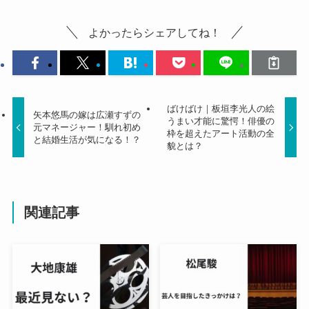
よかったらシェアしてね！
ばけばけ｜板垣李光人の絵
矢本悠馬の嫁は広瀬すずの
うまい才能に驚愕！俳優の
元マネージャー！馴れ初め
枠を超えたアート活動の全
と結婚生活が気になる！？
貌とは？
関連記事