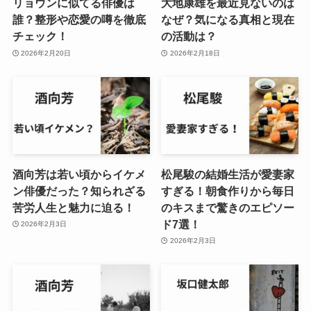
リョウンに似てる俳優は
大地康雄を最近見ないのは
誰？整形や恋愛の噂を徹底
なぜ？気になる真相と現在
チェック！
の活動は？
2026年2月20日
2026年2月18日
酒向芳は若い頃からイケメ
松尾駿の結婚生活が愛妻家
ン俳優だった？知られざる
すぎる！朝食作りから毎日
苦労人生と魅力に迫る！
のキスまで驚きのエピソー
ド7選！
2026年2月3日
2026年2月3日