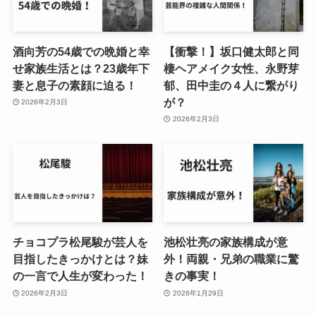
酒向芳の54歳での晩婚と幸
【衝撃！】坂口健太郎と同
せ家族生活とは？23歳年下
棲ヘアメイク女性、永野芽
妻と息子の素顔に迫る！
郁、田中圭の４人に繋がり
が？
2026年2月3日
2026年2月3日
チョコプラ松尾駿が芸人を
池松壮亮の家族構成が意
目指したきっかけとは？妹
外！両親・兄弟の職業に驚
の一言で人生が変わった！
きの事実！
2026年2月3日
2026年1月29日