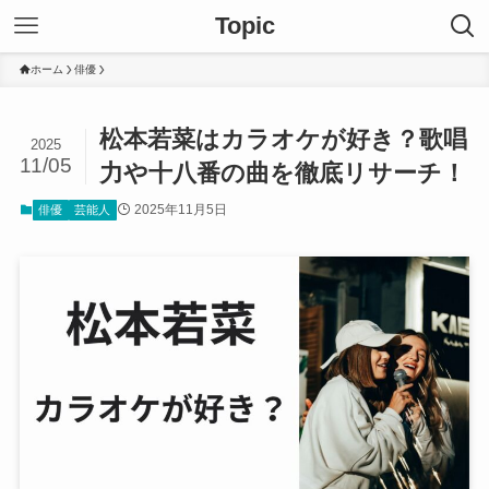
Topic
ホーム
俳優
松本若菜はカラオケが好き？歌唱
2025
11/05
力や十八番の曲を徹底リサーチ！
2025年11月5日
俳優
芸能人