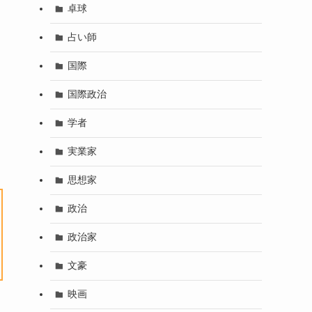
卓球
占い師
国際
国際政治
学者
実業家
思想家
政治
政治家
文豪
映画