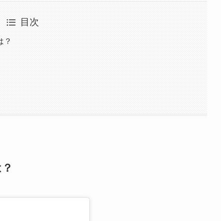
目次
は？
は？