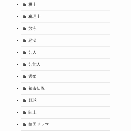
棋士
税理士
競泳
経済
芸人
芸能人
選挙
都市伝説
野球
陸上
韓国ドラマ