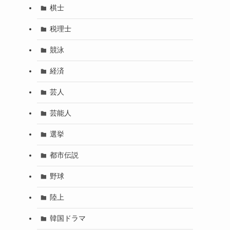
棋士
税理士
競泳
経済
芸人
芸能人
選挙
都市伝説
野球
陸上
韓国ドラマ