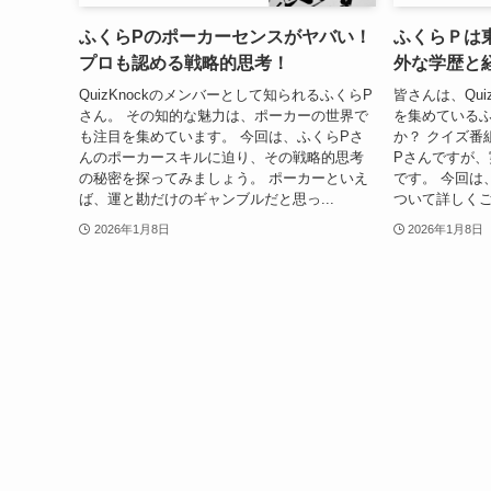
ふくらPのポーカーセンスがヤバい！
ふくらＰは
プロも認める戦略的思考！
外な学歴と
QuizKnockのメンバーとして知られるふくらP
皆さんは、Qui
さん。 その知的な魅力は、ポーカーの世界で
を集めている
も注目を集めています。 今回は、ふくらPさ
か？ クイズ番組
んのポーカースキルに迫り、その戦略的思考
Pさんですが
の秘密を探ってみましょう。 ポーカーといえ
です。 今回は
ば、運と勘だけのギャンブルだと思っ...
ついて詳しくご
2026年1月8日
2026年1月8日