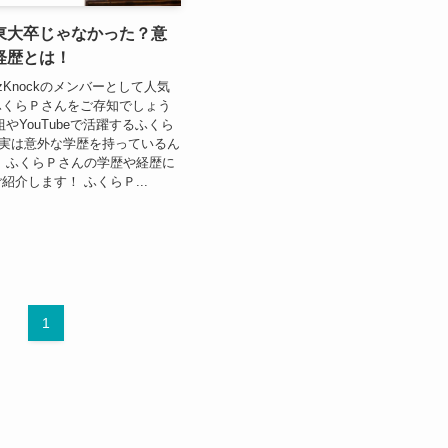
東大卒じゃなかった？意
経歴とは！
zKnockのメンバーとして人気
ふくらＰさんをご存知でしょう
やYouTubeで活躍するふくら
、実は意外な学歴を持っているん
、ふくらＰさんの学歴や経歴に
紹介します！ ふくらＰ...
1